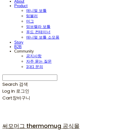
About
Product
애니멀 보틀
텀블러
머그
엄브렐라 보틀
푸드 컨테이너
애니멀 보틀 소모품
Story
B2B
Community
공지사항
자주 묻는 질문
1대1 문의
Search
검색
Log In
로그인
Cart
장바구니
써모머그 thermomug 공식몰