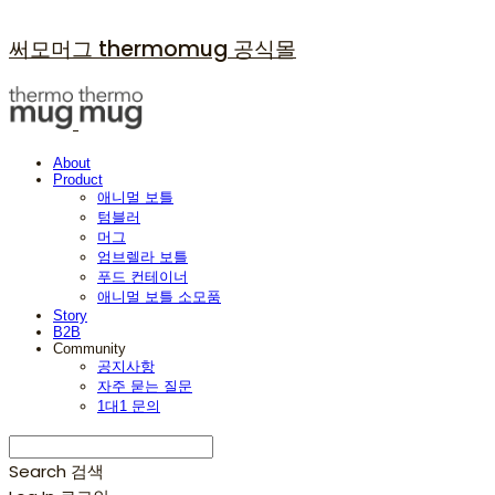
써모머그 thermomug 공식몰
About
Product
애니멀 보틀
텀블러
머그
엄브렐라 보틀
푸드 컨테이너
애니멀 보틀 소모품
Story
B2B
Community
공지사항
자주 묻는 질문
1대1 문의
Search
검색