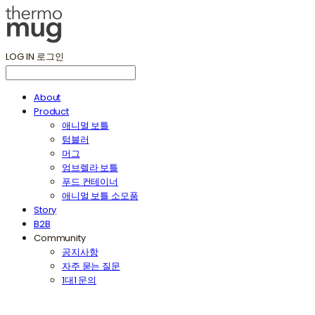
LOG IN
로그인
About
Product
애니멀 보틀
텀블러
머그
엄브렐라 보틀
푸드 컨테이너
애니멀 보틀 소모품
Story
B2B
Community
공지사항
자주 묻는 질문
1대1 문의