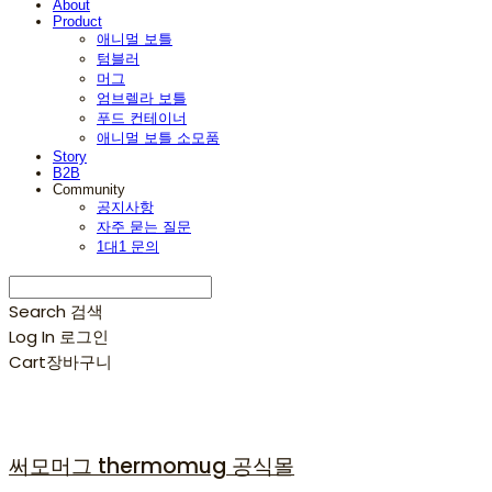
About
Product
애니멀 보틀
텀블러
머그
엄브렐라 보틀
푸드 컨테이너
애니멀 보틀 소모품
Story
B2B
Community
공지사항
자주 묻는 질문
1대1 문의
Search
검색
Log In
로그인
Cart
장바구니
써모머그 thermomug 공식몰