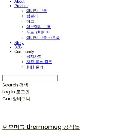
About
Product
애니멀 보틀
텀블러
머그
엄브렐라 보틀
푸드 컨테이너
애니멀 보틀 소모품
Story
B2B
Community
공지사항
자주 묻는 질문
1대1 문의
Search
검색
Log In
로그인
Cart
장바구니
써모머그 thermomug 공식몰