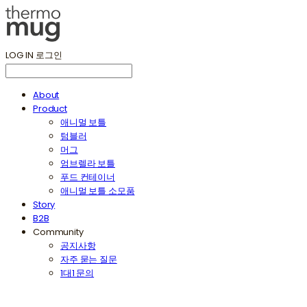
LOG IN
로그인
About
Product
애니멀 보틀
텀블러
머그
엄브렐라 보틀
푸드 컨테이너
애니멀 보틀 소모품
Story
B2B
Community
공지사항
자주 묻는 질문
1대1 문의