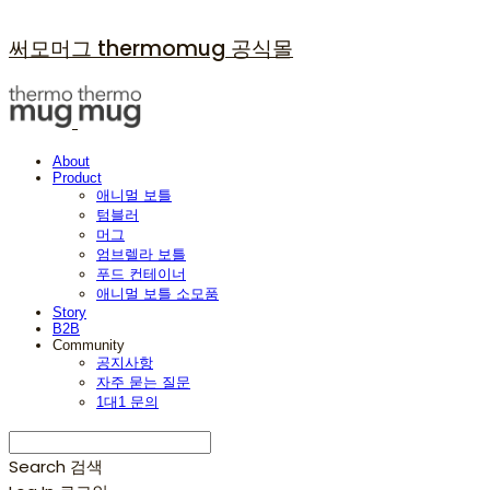
써모머그 thermomug 공식몰
About
Product
애니멀 보틀
텀블러
머그
엄브렐라 보틀
푸드 컨테이너
애니멀 보틀 소모품
Story
B2B
Community
공지사항
자주 묻는 질문
1대1 문의
Search
검색