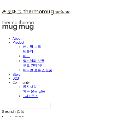
써모머그 thermomug 공식몰
About
Product
애니멀 보틀
텀블러
머그
엄브렐라 보틀
푸드 컨테이너
애니멀 보틀 소모품
Story
B2B
Community
공지사항
자주 묻는 질문
1대1 문의
Search
검색