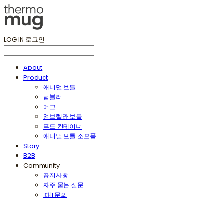
LOG IN
로그인
About
Product
애니멀 보틀
텀블러
머그
엄브렐라 보틀
푸드 컨테이너
애니멀 보틀 소모품
Story
B2B
Community
공지사항
자주 묻는 질문
1대1 문의