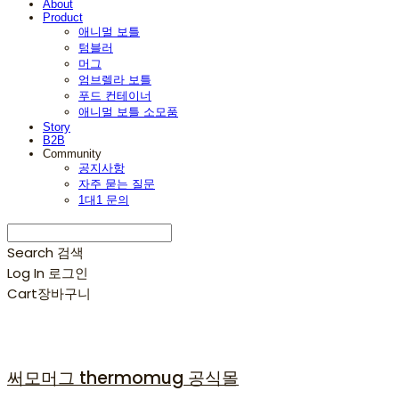
About
Product
애니멀 보틀
텀블러
머그
엄브렐라 보틀
푸드 컨테이너
애니멀 보틀 소모품
Story
B2B
Community
공지사항
자주 묻는 질문
1대1 문의
Search
검색
Log In
로그인
Cart
장바구니
써모머그 thermomug 공식몰